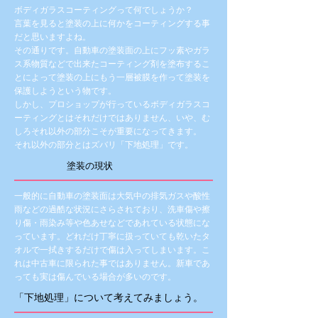
ボディガラスコーティングって何でしょうか？
言葉を見ると塗装の上に何かをコーティングする事
だと思いますよね。
その通りです。自動車の塗装面の上にフッ素やガラ
ス系物質などで出来たコーティング剤を塗布するこ
とによって塗装の上にもう一層被膜を作って塗装を
保護しようという物です。
しかし、プロショップが行っているボディガラスコ
ーティングとはそれだけではありません、いや、む
しろそれ以外の部分こそが重要になってきます。
それ以外の部分とはズバリ「下地処理」です。
塗装の現状
一般的に自動車の塗装面は大気中の排気ガスや酸性
雨などの過酷な状況にさらされており、洗車傷や擦
り傷・雨染み等や色あせなどであれている状態にな
っています。どれだけ丁寧に扱っていても乾いたタ
オルで一拭きするだけで傷は入ってしまいます。こ
れは中古車に限られた事ではありません。新車であ
っても実は傷んでいる場合が多いのです。
「下地処理」について考えてみましょう。