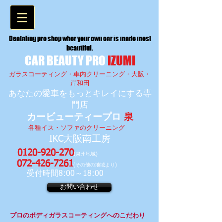
Deataling pro shop wher your own car is made most
beautiful.
CAR BEAUTY PRO
IZUMI
ガラスコーティング・車内クリーニング・大阪・
岸和田
​あなたの愛車をもっとキレイにする専
門店
カービューティープロ
泉
各種イス・ソファのクリーニング
IKC大阪南工房
0120-920-270
(泉州地域)
072-426-7261
(その他の地域より)
受付時間8:00～18:00
​
お問い合わせ
プロのボディガラスコーティングへのこだわり