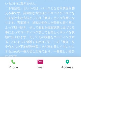
いるだけに過ぎません。
「下地処理」というのは、ベースとなる塗装面を整
える事です。具体的な方法はケースバイケースにな
りますが主な方法としては「磨き」という作業にな
ります。言葉通り、塗装の劣化した部分を磨く事に
よって取り除き、そして表面を鏡面状態に近づける
事によってコーティング無しでも美しくキレイな状
態に仕上げます。そしてその状態をコーティングす
ることによって保護するわけです。この「磨き」を
中心とした下地処理作業こそが車を美しくキレイに
するための一番大切な工程であり、一番難しい部分
なのです。
下地処理によって塗装の状態を整えてキレイにする
ことが出来ます。
Phone
Email
Address
また、塗装表面を整える事、そして異物を除去させ
る事によって塗装とコーティングの「密着性」が良
くなり、効果を長期間持続させることが出来ます。
「磨く」ということ