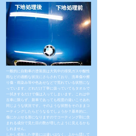
一般的に自動車の塗装面は大気中の排気ガスや酸性
雨などの過酷な状況にさらされており、洗車傷や擦
り傷・雨染み等や色あせなどで荒れている状態にな
っています。どれだけ丁寧に扱っていてもタオルで
一拭きするだけで傷は入ってしまいます。これは中
古車に限らず、新車であっても程度の違いこそあれ
同じような状況です。
そのような状態をそのままコ
ーティングしたらどうなるでしょうか？基本的に、
傷にかぶせる形になりますのでコーティング剤に含
まれる成分で見た目の艶が増したように見えるかも
しれません。
しかし劣化した塗装には違いはなく、上から隠して